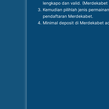
lengkapo dan valid. (Merdekabet
Kemudian pilihlah jenis permaina
pendaftaran Merdekabet.
Minimal deposit di Merdekabet a