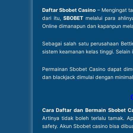
Daftar Sbobet Casino
– Mengingat ta
dari itu,
SBOBET
melalui para ahlin
Online dimanapun dan kapanpun mela
Sebagai salah satu perusahaan Bet
sistem keamanan kelas tinggi. Selain 
Permainan Sbobet Casino dapat dimu
dan blackjack dimulai dengan minimal
Cara Daftar dan Bermain Sbobet C
Artinya tidak boleh terlalu tamak.
safety. Akun Sbobet casino bisa dib