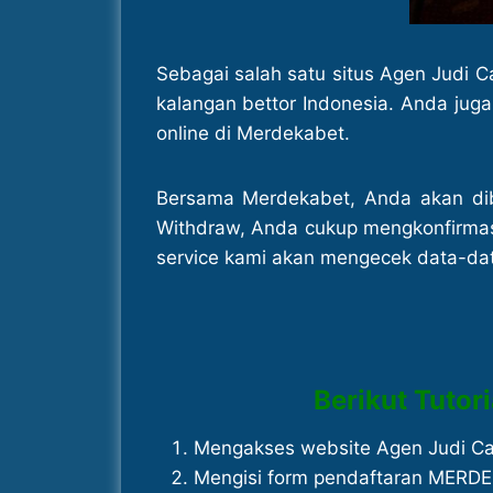
Sebagai salah satu situs Agen Judi C
kalangan bettor Indonesia. Anda ju
online di Merdekabet.
Bersama Merdekabet, Anda akan dib
Withdraw, Anda cukup mengkonfirmas
service kami akan mengecek data-da
Berikut Tutor
Mengakses website Agen Judi Ca
Mengisi form pendaftaran MERDE