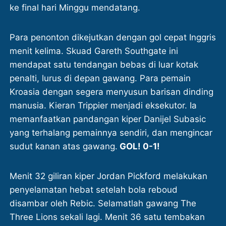
ke final hari Minggu mendatang.
Para penonton dikejutkan dengan gol cepat Inggris
menit kelima. Skuad Gareth Southgate ini
mendapat satu tendangan bebas di luar kotak
penalti, lurus di depan gawang. Para pemain
Kroasia dengan segera menyusun barisan dinding
manusia. Kieran Trippier menjadi eksekutor. Ia
memanfaatkan pandangan kiper Danijel Subasic
yang terhalang pemainnya sendiri, dan mengincar
sudut kanan atas gawang.
GOL! 0-1!
Menit 32 giliran kiper Jordan Pickford melakukan
penyelamatan hebat setelah bola reboud
disambar oleh Rebic. Selamatlah gawang The
Three Lions sekali lagi. Menit 36 satu tembakan