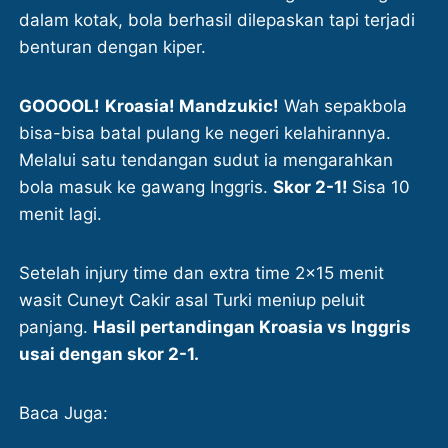
dalam kotak, bola berhasil dilepaskan tapi terjadi
benturan dengan kiper.
GOOOOL!
Kroasia! Mandzukic!
Wah sepakbola
bisa-bisa batal pulang ke negeri kelahirannya.
Melalui satu tendangan sudut ia mengarahkan
bola masuk ke gawang Inggris.
Skor 2-1!
Sisa 10
menit lagi.
Setelah injury time dan extra time 2×15 menit
wasit Cuneyt Cakir asal Turki meniup peluit
panjang.
Hasil pertandingan Kroasia vs Inggris
usai dengan skor 2-1.
Baca Juga: