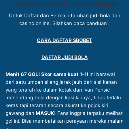
Timnas Kroasia VS Timnas Inggris
Untuk Daftar dan Bermain taruhan judi bola dan
casino online, Silahkan baca panduan :
CARA DAFTAR SBOBET
DAFTAR JUDI BOLA
Menit 67 GOL! Skor sama kuat 1-1!
Ini berawal
dari satu umpan silang jarak jauh dari sisi kanan
yang terarah ke dalam kotak dan Ivan Perisic
menendang bola dengan kaki kirinya, tidak terlalu
keras tapi terarah secara akurat ke pojok kiri
gawang dan
MASUK!
Fans Inggris terpaku melihat
gol ini. Bisa membatalkan perayaan mereka malam
ini.