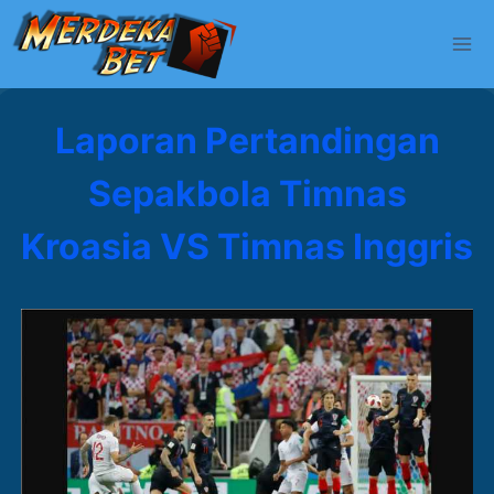
Skip
to
content
Laporan Pertandingan
Sepakbola Timnas
Kroasia VS Timnas Inggris