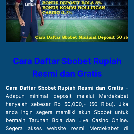
Cara Daftar Sbobet Rupiah
Resmi dan Gratis
Cara Daftar Sbobet Rupiah Resmi dan Gratis
–
Adapun minimal deposit melalui Merdekabet
hanyalah sebesar Rp 50,000,- (50 Ribu). Jika
anda ingin segera memiliki akun Sbobet untuk
bermain Taruhan Bola dan Live Casino Online.
Segera akses website resmi Merdekabet di