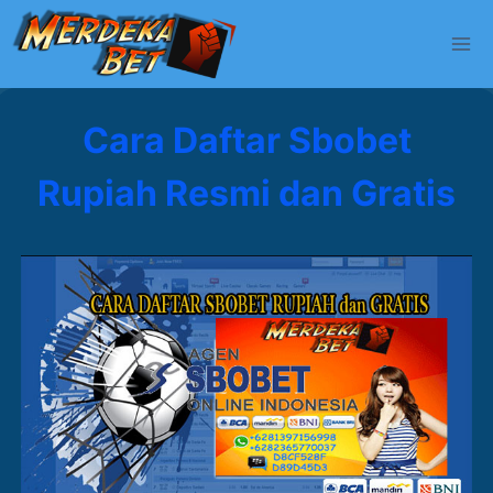
Skip
to
content
Cara Daftar Sbobet
Rupiah Resmi dan Gratis