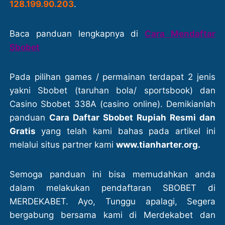
128.199.90.203
.
Baca panduan lengkapnya di
Cara Mendaftar
Sbobet
Pada pilihan games / permainan terdapat 2 jenis
yakni Sbobet (taruhan bola/ sportsbook) dan
Casino Sbobet 338A (casino online). Demikianlah
panduan
Cara Daftar Sbobet Rupiah Resmi dan
Gratis
yang telah kami bahas pada artikel ini
melalui situs partner kami
www.tianharter.org.
Semoga panduan ini bisa memudahkan anda
dalam melakukan pendaftaran SBOBET di
MERDEKABET. Ayo, Tunggu apalagi, Segera
bergabung bersama kami di Merdekabet dan