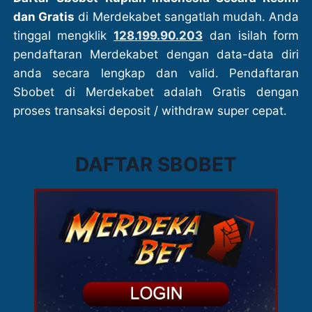
dan Gratis
di Merdekabet sangatlah mudah. Anda
tinggal mengklik
128.199.90.203
dan isilah form
pendaftaran Merdekabet dengan data-data diri
anda secara lengkap dan valid. Pendaftaran
Sbobet di Merdekabet adalah Gratis dengan
proses transaksi deposit / withdraw super cepat.
DAFTAR SBOBET