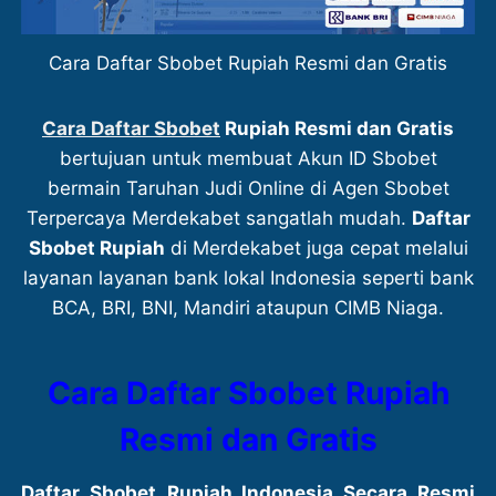
Cara Daftar Sbobet Rupiah Resmi dan Gratis
Cara Daftar Sbobet
Rupiah Resmi dan Gratis
bertujuan untuk membuat Akun ID Sbobet
bermain Taruhan Judi Online di Agen Sbobet
Terpercaya Merdekabet sangatlah mudah.
Daftar
Sbobet Rupiah
di Merdekabet juga cepat melalui
layanan layanan bank lokal Indonesia seperti bank
BCA, BRI, BNI, Mandiri ataupun CIMB Niaga.
Cara Daftar Sbobet Rupiah
Resmi dan Gratis
Daftar Sbobet
Rupiah Indonesia Secara Resmi